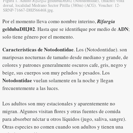
Figura 1. Adulto
Rifargia
geldubaDHJ02 (Notodontidae), (macho) vista
dorsal, localidad Medrano Sector Pitilla (380m) (ACG). Voucher: 12-
SRNP-71667-DHJ566468.jpg.
Por el momento lleva como nombre interino,
Rifargia
geldubaDHJ02
ADN
. Hasta que se identifique por medio de
;
solo tiene género por el momento.
Características de Notodontidae
. Los (Notodontidae). son
mariposas nocturnas de tamaño desde mediano y grande, de
colores y patrones generalmente oscuros cafe, gris, negro y
beige, sus cuerpos son muy peludos y pesados. Los
Notodontidae
vuelan solamente en la noche y llegan
frecuentemente a las luces.
Los adultos son muy estacionales y aparentemente no
migran. Algunos visitan flores y otras fuentes de comida
para absorber néctar u otros líquidos (jugo, saliva, sangre).
Otras especies no comen cuando son adultos y tienen una