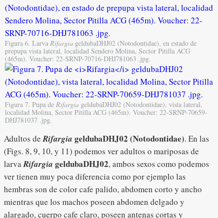
Figura 6. Larva
Rifargia
geldubaDHJ02 (Notodontidae), en estado de
prepupa vista lateral, localidad Sendero Molina, Sector Pitilla ACG
(465m). Voucher: 22-SRNP-70716-DHJ781063 .jpg.
Figura 7. Pupa de
Rifargia
geldubaDHJ02 (Notodontidae), vista lateral,
localidad Molina, Sector Pitilla ACG (465m). Voucher: 22-SRNP-70659-
DHJ781037 .jpg.
geldubaDHJ02
(Notodontidae)
Adultos de
Rifargia
. En las
(Figs. 8, 9, 10, y 11) podemos ver adultos o mariposas de
geldubaDHJ02
larva
Rifargia
, ambos sexos como podemos
ver tienen muy poca diferencia como por ejemplo las
hembras son de color cafe palido, abdomen corto y ancho
mientras que los machos poseen abdomen delgado y
alargado, cuerpo cafe claro, poseen antenas cortas y