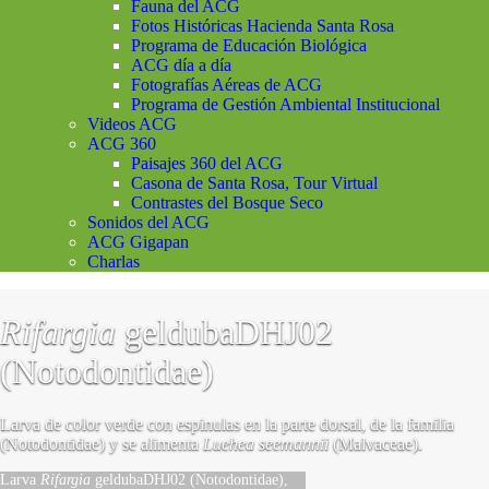
Fauna del ACG
Fotos Históricas Hacienda Santa Rosa
Programa de Educación Biológica
ACG día a día
Fotografías Aéreas de ACG
Programa de Gestión Ambiental Institucional
Videos ACG
ACG 360
Paisajes 360 del ACG
Casona de Santa Rosa, Tour Virtual
Contrastes del Bosque Seco
Sonidos del ACG
ACG Gigapan
Charlas
Rifargia
geldubaDHJ02
(Notodontidae)
Larva de color verde con espinulas en la parte dorsal, de la familia
(Notodontidae) y se alimenta
Luehea seemannii
(Malvaceae).
Larva
Rifargia
geldubaDHJ02 (Notodontidae),