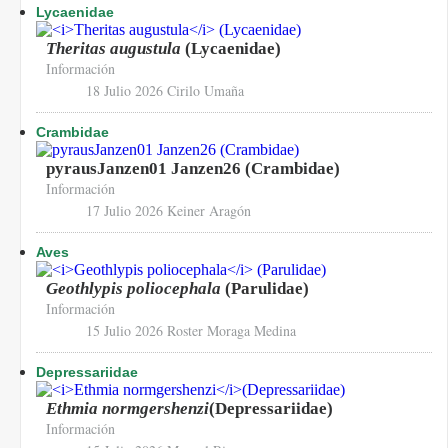
Lycaenidae
Theritas augustula
(Lycaenidae)
Información
18 Julio 2026
Cirilo Umaña
Crambidae
pyrausJanzen01 Janzen26 (Crambidae)
Información
17 Julio 2026
Keiner Aragón
Aves
Geothlypis poliocephala
(Parulidae)
Información
15 Julio 2026
Roster Moraga Medina
Depressariidae
Ethmia normgershenzi
(Depressariidae)
Información