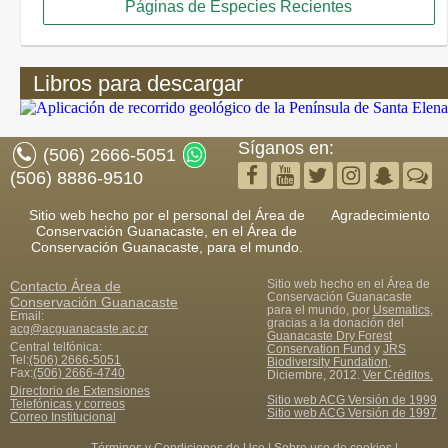
Páginas de Especies Recientes
Libros para descargar
Síganos en:
(506) 2666-5051
(506) 8886-9510
Sitio web hecho por el personal del Área de
Agradecimiento
Conservación Guanacaste, en el Área de
Conservación Guanacaste, para el mundo.
Sitio web hecho en el Área de
Contacto
Área de
Conservación Guanacaste
Conservación Guanacaste
para el mundo, por
Usematics
,
Email:
gracias a la donación del
acg@acguanacaste.ac.cr
Guanacaste Dry Forest
Central telfónica:
Conservation Fund
y
JRS
Tel:
(506) 2666-5051
Biodiversity Fundation
,
Fax
:
(506) 2666-4740
Diciembre, 2012.
Ver Créditos.
Directorio de Extensiones
Sitio web ACG Versión de 1999
Telefónicas y correos
Sitio web ACG Versión de 1997
Correo Institucional
Términos y Condiciones de Uso
|
Sobre uso de cookies
|