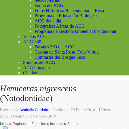
Sector Marino
Fauna del ACG
Fotos Históricas Hacienda Santa Rosa
Programa de Educación Biológica
ACG día a día
Fotografías Aéreas de ACG
Programa de Gestión Ambiental Institucional
Videos ACG
ACG 360
Paisajes 360 del ACG
Casona de Santa Rosa, Tour Virtual
Contrastes del Bosque Seco
Sonidos del ACG
ACG Gigapan
Charlas
Hemiceras nigrescens
(Notodontidae)
Escrito por
Anabelle Cordoba
Publicado: 29 Enero 2014.
Última
actualización: 08 Septiembre 2019
Inicio
Páginas de Especies
Insectos
Saturniidae
▶
▶
▶