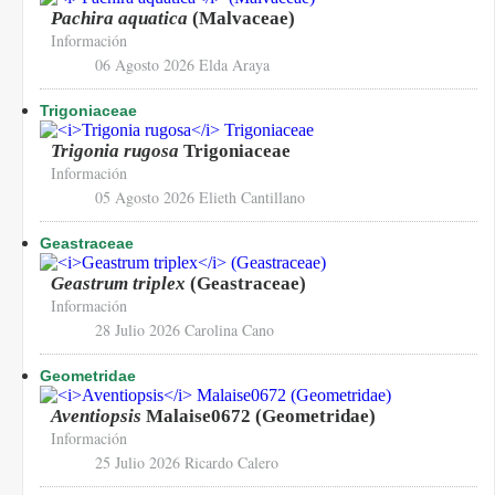
Pachira aquatica
(Malvaceae)
Información
06 Agosto 2026
Elda Araya
Trigoniaceae
Trigonia rugosa
Trigoniaceae
Información
05 Agosto 2026
Elieth Cantillano
Geastraceae
Geastrum triplex
(Geastraceae)
Información
28 Julio 2026
Carolina Cano
Geometridae
Aventiopsis
Malaise0672 (Geometridae)
Información
25 Julio 2026
Ricardo Calero