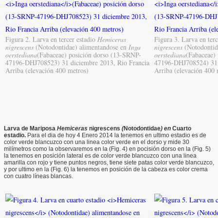
Figura 2. Larva en tercer estadio
Hemiceras
Figura 3. Larva en ter
nigrescens
(Notodontidae) alimentandose en
Inga
nigrescens
(Notodontid
oerstediana
(Fabaceae) posición dorso (13-SRNP-
oerstediana
(Fabaceae) 
47196-DHJ708523) 31 diciembre 2013, Rio Francia
47196-DHJ708524) 31 
Arriba (elevación 400 metros)
Arriba (elevación 400 
Larva
de Mariposa
Hemiceras
nigrescens
(
Notodontidae
) en
Cuarto
estadio.
Para el dia de hoy 4 Enero 2014 la tenemos en ultimo estadio es de
color verde blancuzco con una linea color verde en el dorso y mide 30
milímetros como la observaremos en la (Fig. 4) en pocisión dorso en la (Fig. 5)
la tenemos en posición lateral es de color verde blancuzco con una linea
amarilla con rojo y tiene puntos negros, tiene siete patas color verde blancuzco,
y por ultimo en la (Fig. 6) la tenemos en posición de la cabeza es color crema
con cuatro líneas blancas.