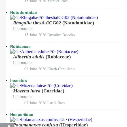
15 Julio 2026
Manuel Rios
Notodontidae
Rhogalia
thestiaICG02 (Notodontidae)
Información
15 Julio 2026
Duvalier Briceño
Rubiaceae
Alibertia edulis
(Rubiaceae)
Información
08 Julio 2026
Elieth Cantillano
Insectos
Mozena lutea
(Coreidae)
Información
07 Julio 2026
Lucía Ríos
Hesperiidae
Potamanaxas confusa
(Hesperiidae)