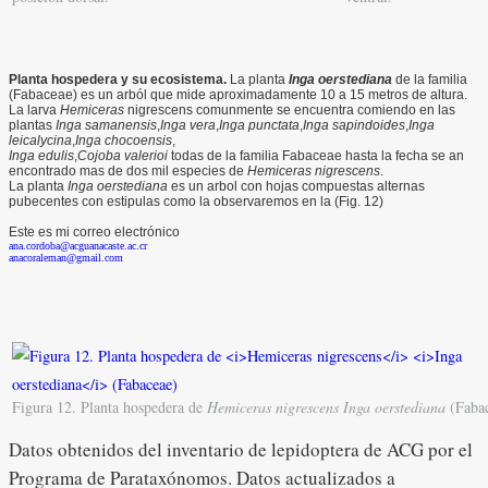
Planta hospedera y su ecosistema.
La planta
Inga oerstediana
de la familia
(Fabaceae) es un arból que mide aproximadamente 10 a 15 metros de altura.
La larva
Hemiceras
nigrescens comunmente se encuentra comiendo en las
plantas
Inga
samanensis
,
Inga vera
,
Inga punctata
,
Inga sapindoides
,
Inga
leicalycina
,
Inga chocoensis
,
Inga edulis
,
Cojoba valerioi
todas de la familia Fabaceae hasta la fecha se an
encontrado mas de dos mil especies de
Hemiceras nigrescens
.
La planta
Inga oerstediana
es un arbol con hojas compuestas alternas
pubecentes con estipulas como la observaremos en la (Fig. 12)
Este es mi correo electrónico
ana.cordoba@acguanacaste.ac.cr
anacoraleman@gmail.com
Figura 12. Planta hospedera de
Hemiceras nigrescens
Inga oerstediana
(Fabac
Datos obtenidos del inventario de lepidoptera de ACG por el
Programa de Parataxónomos. Datos actualizados a