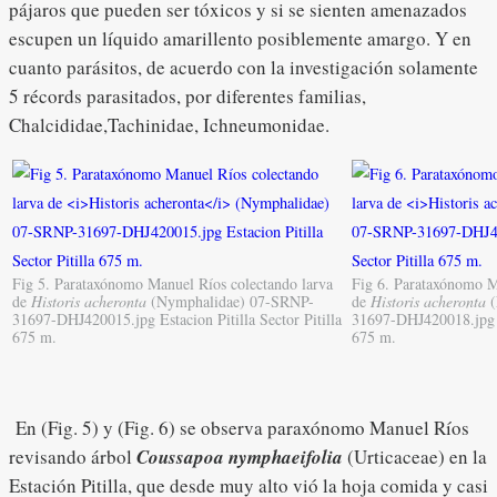
pájaros que pueden ser tóxicos y si se sienten amenazados
escupen un líquido amarillento posiblemente amargo. Y en
cuanto parásitos, de acuerdo con la investigación solamente
5 récords parasitados, por diferentes familias,
Chalcididae,Tachinidae, Ichneumonidae.
Fig 5. Parataxónomo Manuel Ríos colectando larva
Fig 6. Parataxónomo M
de
Historis acheronta
(Nymphalidae) 07-SRNP-
de
Historis acheronta
(
31697-DHJ420015.jpg Estacion Pitilla Sector Pitilla
31697-DHJ420018.jpg Es
675 m.
675 m.
En (Fig. 5) y (Fig. 6) se observa paraxónomo Manuel Ríos
revisando árbol
Coussapoa nymphaeifolia
(Urticaceae) en la
Estación Pitilla, que desde muy alto vió la hoja comida y casi