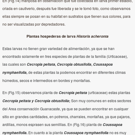
En (Fig.14) mariposa en observación que fue colectada en larva primer estadio,
criada en cautiverio, después fue liberada y se le tomó foto, como observamos
ellas siempre se posan en su habitat en sustratos que tienen sus colores, para
no ser visualizadas por depredadores.
Plantas hospederas de larva
Historis acheronta
Estas larvas no tienen gran variedad de alimentación, ya que se han
encontrado solamente en tres especies de plantas de la familia (Urticaceae),
las cuales son
,
Cecropia peltata, Cecropia obtusifolia
Coussapoa
de estas plantas la podemos encontrar en diferentes climas
nymphaeifolia,
húmedos, secos e intermedios en bordes y montañas.
En (Fig.15) observamos planta de
(urticaceae) estas plantas
Cecropia peltata
;
Son muy comunes en estos sectores
Cecropia peltata y Cecropia obtusifolia
del Area conservación Guanacaste, ya que se pueden encontrar en cualquer
sitio en grandes cantidades, en potreros, charrales, montañas, ya que pajaros,
ardillas, monos esprasen sus semilllas. En (Fig.16) planta de
Coussapoa
En cuanto a la planta
no es muy
nymphaeifolia.
Coussapoa nymphaeifolia