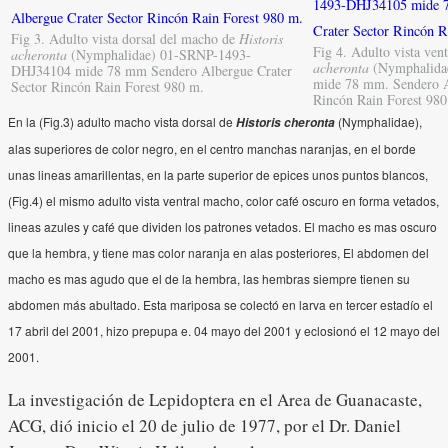
Fig 3. Adulto vista dorsal del macho de
Historis
Fig 4. Adulto vista ven
acheronta
(Nymphalidae) 01-SRNP-1493-
acheronta
(Nymphalida
DHJ34104 mide 78 mm Sendero Albergue Crater
mide 78 mm. Sendero A
Sector Rincón Rain Forest 980 m.
Rincón Rain Forest 980
En la (Fig.3) adulto macho vista dorsal de
(Nymphalidae),
Historis cheronta
alas superiores de color negro, en el centro manchas naranjas, en el borde
unas lineas amarillentas, en la parte superior de epices unos puntos blancos,
(Fig.4) el mismo adulto
vista ventral macho, color café oscuro en forma vetados,
lineas azules y café que dividen los patrones vetados. El macho es mas oscuro
que la hembra, y tiene mas color naranja en alas posteriores, El abdomen del
macho es mas agudo que el de la hembra, las hembras siempre tienen su
abdomen más abultado. Esta mariposa se colectó en larva en tercer estadío el
17 abril del 2001, hizo prepupa e. 04 mayo del 2001 y eclosionó el 12 mayo del
2001.
La investigación de Lepidoptera en el Area de Guanacaste,
ACG, dió inicio el 20 de julio de 1977, por el Dr. Daniel