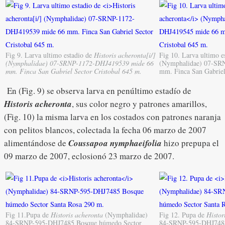
Fig 9. Larva ultimo estadio de
Historis acheronta[i/]
Fig 10. Larva ultimo e
(Nymphalidae) 07-SRNP-1172-DHJ419539 mide 66
(Nymphalidae) 07-SR
mm. Finca San Gabriel Sector Cristobal 645 m.
mm. Finca San Gabriel
En (Fig. 9) se observa larva en penúltimo estadío de
Historis acheronta
, sus color negro y patrones amarillos,
(Fig. 10) la misma larva en los costados con patrones naranja
con pelitos blancos, colectada la fecha 06 marzo de 2007
alimentándose de
Coussapoa nymphaeifolia
hizo prepupa
el
09 marzo de 2007, eclosionó 23 marzo de 2007.
Fig 11.Pupa de
Historis acheronta
(Nymphalidae)
Fig 12. Pupa de
Histor
84-SRNP-595-DHJ7485 Bosque húmedo Sector
84-SRNP-595-DHJ7488