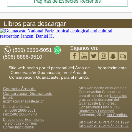
Páginas de Especies Recientes
Libros para descargar
Síganos en:
(506) 2666-5051
(506) 8886-9510
Sitio web hecho por el personal del Área de
Agradecimiento
Conservación Guanacaste, en el Área de
Conservación Guanacaste, para el mundo.
Sitio web hecho en el Área de
Contacto
Área de
Conservación Guanacaste
Conservación Guanacaste
para el mundo, por
Usematics
,
Email:
gracias a la donación del
acg@acguanacaste.ac.cr
Guanacaste Dry Forest
Central telfónica:
Conservation Fund
y
JRS
Tel:
(506) 2666-5051
Biodiversity Fundation
,
Fax
:
(506) 2666-4740
Diciembre, 2012.
Ver Créditos.
Directorio de Extensiones
Sitio web ACG Versión de 1999
Telefónicas y correos
Sitio web ACG Versión de 1997
Correo Institucional