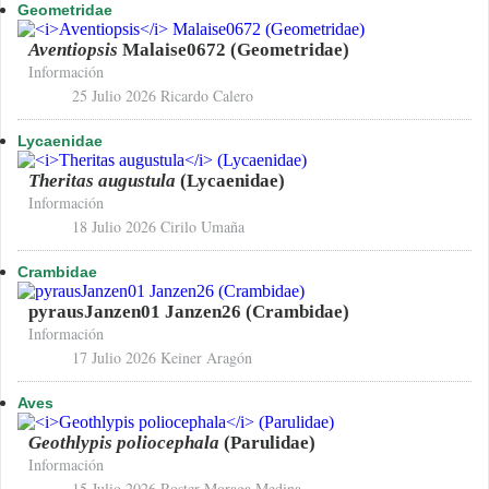
Geometridae
Aventiopsis
Malaise0672 (Geometridae)
Información
25 Julio 2026
Ricardo Calero
Lycaenidae
Theritas augustula
(Lycaenidae)
Información
18 Julio 2026
Cirilo Umaña
Crambidae
pyrausJanzen01 Janzen26 (Crambidae)
Información
17 Julio 2026
Keiner Aragón
Aves
Geothlypis poliocephala
(Parulidae)
Información
15 Julio 2026
Roster Moraga Medina