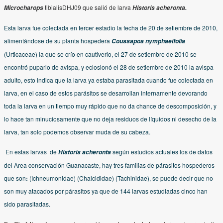
tibialisDHJ09 que salió de larva
Microcharops
Historis acheronta.
Esta larva fue colectada en tercer estadio la fecha de 20 de setiembre de 2010,
alimentándose de su planta hospedera
Coussapoa nymphaeifolia
(Urticaceae) la que se crío en cautiverio, el 27 de setiembre de 2010 se
encontró pupario de avispa, y eclosionó el 28 de setiembre de 2010 la avispa
adulto, esto indica que la larva ya estaba parasitada cuando fue colectada en
larva, en el caso de estos parásitos se desarrollan internamente devorando
toda la larva en un tiempo muy rápido que no da chance de descomposición, y
lo hace tan minuciosamente que no deja residuos de líquidos ni desecho de la
larva, tan solo podemos observar muda de su cabeza.
En estas larvas de
según estudios actuales los de datos
Historis acheronta
del Area conservación Guanacaste, hay tres familias de párasitos hospederos
que son
:
(Ichneumonidae) (Chalcididae) (Tachinidae), se puede decir que no
son muy atacados por párasitos ya que de 144 larvas estudiadas cinco han
sido parasitadas.