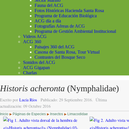
Sector Marino
Fauna del ACG
Fotos Históricas Hacienda Santa Rosa
Programa de Educación Biológica
ACG día a día
Fotografías Aéreas de ACG
Programa de Gestión Ambiental Institucional
Videos ACG
ACG 360
Paisajes 360 del ACG
Casona de Santa Rosa, Tour Virtual
Contrastes del Bosque Seco
Sonidos del ACG
ACG Gigapan
Charlas
Historis acheronta
(Nymphalidae)
Escrito por
Lucía Ríos
Publicado: 29 Septiembre 2016.
Última
actualización: 09 Octubre 2016
Inicio
Páginas de Especies
Insectos
Limacodidae
▶
▶
▶