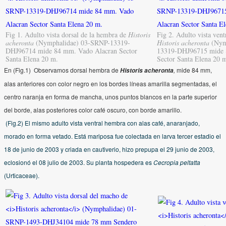
Fig 1. Adulto vista dorsal de la hembra de
Historis
Fig 2. Adulto vista vent
acheronta
(Nymphalidae) 03-SRNP-13319-
Historis acheronta
(Nym
DHJ96714 mide 84 mm. Vado Alacran Sector
13319-DHJ96715 mide 
Santa Elena 20 m.
Sector Santa Elena 20 
En (Fig.1) Observamos dorsal hembra de
,
mide 84 mm,
Historis acheronta
alas anteriores con color negro en los bordes líneas amarilla segmentadas, el
centro naranja en forma de mancha, unos puntos blancos en la parte superior
del borde, alas posteriores color café oscuro, con borde amarillo.
(Fig.2) El mismo adulto vista ventral hembra con alas café, anaranjado,
morado en forma vetado. Está mariposa fue colectada en larva tercer estadio el
18 de junio de 2003 y criada en cautiverio, hizo prepupa el 29 junio de 2003,
eclosionó el 08 julio de 2003. Su planta hospedera es
Cecropia peltatt
a
(Urticaceae).