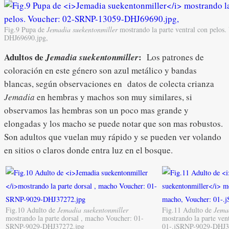
Fig.9 Pupa de
Jemadia suekentonmiller
mostrando la parte ventral con pelo
DHJ69690.jpg,
Adultos de
:
Jemadia suekentonmiller
Los patrones de
coloración en este género son azul metálico y bandas
blancas, según observaciones en datos de colecta crianza
Jemadia
en hembras y machos son muy similares, si
observamos las hembras son un poco mas grande y
elongadas y los macho se puede notar que son mas robustos.
Son adultos que vuelan muy rápido y se pueden ver volando
en sitios o claros donde entra luz en el bosque.
Fig.10 Adulto de
Jemadia suekentonmiller
Fig.11 Adulto de
Jema
mostrando la parte dorsal , macho Voucher: 01-
mostrando la parte ven
SRNP-9029-DHJ37272.jpg
01-.jSRNP-9029-DHJ3