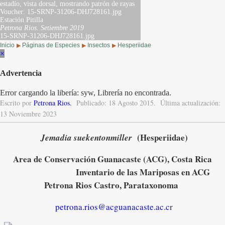
estadío, vista dorsal, mostrando patrón de rayas
Voucher: 15-SRNP-31206-DHJ728161.jpg
Estación Pitilla
Petrona Rios.
Setiembre 2019
15-SRNP-31206-DHJ728161.jpg
Inicio
Páginas de Especies
Insectos
Hesperiidae
▶
▶
▶
×
Advertencia
Error cargando la libería: syw, Librería no encontrada.
Escrito por
Petrona Rios
.
Publicado: 18 Agosto 2015.
Última actualización:
13 Noviembre 2023
(Hesperiidae)
Jemadia suekentonmiller
Area de Conservación Guanacaste (ACG), Costa Rica
Inventario de las Mariposas en ACG
Petrona Rios Castro, Parataxonoma
petrona.rios@acguanacaste.ac.c
r