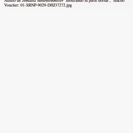
Adulto de
Jemadia suekentonmiller
mostrando la parte dorsal , macho
Voucher: 01-SRNP-9029-DHJ37272.jpg