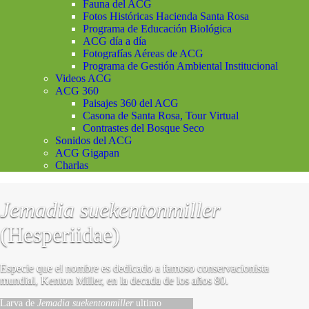
Fauna del ACG
Fotos Históricas Hacienda Santa Rosa
Programa de Educación Biológica
ACG día a día
Fotografías Aéreas de ACG
Programa de Gestión Ambiental Institucional
Videos ACG
ACG 360
Paisajes 360 del ACG
Casona de Santa Rosa, Tour Virtual
Contrastes del Bosque Seco
Sonidos del ACG
ACG Gigapan
Charlas
Jemadia suekentonmiller
(Hesperiidae)
Especie que el nombre es dedicado a famoso conservacionista
mundial, Kenton Miller, en la decada de los años 80.
Larva de
Jemadia suekentonmiller
ultimo