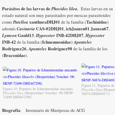
Parásitos de las larvas de
Phocides lilea.
Estas larvas en su
estado natural son muy parasitados por moscas parasitoides
xanthuraDHJ01
Tachinidae
como
Patelloa
de la familia (
)
CAS-02DHJ01
ichJanzen01 Janzen67
además
Casinaria
,
,
Gauld13
INB-42DHJ07
Lymeon
,
Hyposoter
,
Hyposoter
INB-42
Ichneumonidae
de la familia (
)
Apanteles
Rodriguez26
Rodriguez98
,
Apanteles
de la familia de los
Braconidae
(
).
Figura 11. Puparios de
Figura 10. Puparios de Ichneumonidae atacando
Phocides lile
a (Hesper
Phocides lilea
(Hesperiidae) Voucher: 08-SRNP-
36874-DHJ469271)
72490-DHJ447298)
Biografía
: Inventario de Mariposas de ACG