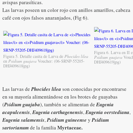
avispas parasíticas.
Las larvas poseen un color rojo con anillos amarillos, cabeza
café con ojos falsos anaranjados, (Fig 6).
Figura 6. Larva en II 
Figura 5. Detalle casita de Larva de
Phocides lilea
Psidium guajava
Vouch
en
Psidium guajava
Voucher: (06-SRNP-55205-
DHJ409619jpg)
DHJ409618jpg)
Las larvas de
Phocides lilea
son conocidas por encontrarse
en su mayoría alimentándose en los brotes de guayabas
(
Psidium guajaba
), también se alimentan de
Eugenia
acapulcensis
,
Eugenia carthagenensis
,
Eugenia oerstediana
,
Eugenia salamensis
,
Psidium guineense
y
Psidium
Myrtaceae.
sartorianum
de la familia