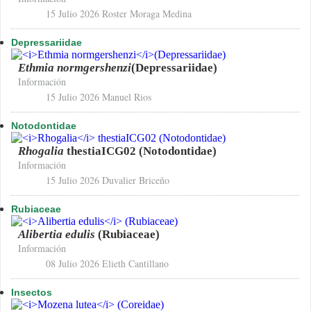
15 Julio 2026
Roster Moraga Medina
Depressariidae
Ethmia normgershenzi
(Depressariidae)
Información
15 Julio 2026
Manuel Rios
Notodontidae
Rhogalia
thestiaICG02 (Notodontidae)
Información
15 Julio 2026
Duvalier Briceño
Rubiaceae
Alibertia edulis
(Rubiaceae)
Información
08 Julio 2026
Elieth Cantillano
Insectos