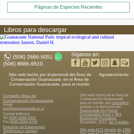
Páginas de Especies Recientes
Libros para descargar
Síganos en:
(506) 2666-5051
(506) 8886-9510
Sitio web hecho por el personal del Área de
Agradecimiento
Conservación Guanacaste, en el Área de
Conservación Guanacaste, para el mundo.
Sitio web hecho en el Área de
Contacto
Área de
Conservación Guanacaste
Conservación Guanacaste
para el mundo, por
Usematics
,
Email:
gracias a la donación del
acg@acguanacaste.ac.cr
Guanacaste Dry Forest
Central telfónica:
Conservation Fund
y
JRS
Tel:
(506) 2666-5051
Biodiversity Fundation
,
Fax
:
(506) 2666-4740
Diciembre, 2012.
Ver Créditos.
Directorio de Extensiones
Sitio web ACG Versión de 1999
Telefónicas y correos
Sitio web ACG Versión de 1997