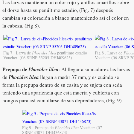
Las larvas mantienen un color rojo y anillos amarillos sobre
el dorso hasta su penúltimo estadío, (Fig. 7) después
cambian su coloración a blanco manteniendo así el color en
la cabeza, (Fig 8).
Fig 7 . Larva de
Phocides lilea
penúltimo estadío
Fig 8 . Larva de
Phocid
Voucher: (06-SRNP-55205-DHJ409625)
Voucher: (06-SRNP-2
Prepupa de
Phocides lilea
: Al llegar a su madurez las larvas
de
Phocides lilea
llegan a medir 37 mm, y es cuándo se
forma la prepupa dentro de su casita y se sujeta con seda
teniendo una apariencia que esta muerta y cubierta con
hongos para así camuflarse de sus depredadores, (Fig. 9).
Fig 9 . Prepupa de
Phocides lilea
Voucher: (07-
SRNP-43071-DHJ436873)