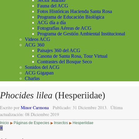
Sector Marino
Fauna del ACG
Fotos Históricas Hacienda Santa Rosa
Programa de Educación Biológica
ACG día a día
Fotografías Aéreas de ACG
Programa de Gestión Ambiental Institucional
Videos ACG
ACG 360
Paisajes 360 del ACG
Casona de Santa Rosa, Tour Virtual
Contrastes del Bosque Seco
Sonidos del ACG
ACG Gigapan
Charlas
Phocides lilea
(Hesperiidae)
Escrito por
Minor Carmona
Publicado: 31 Diciembre 2013.
Última
actualización: 08 Diciembre 2019
Inicio
Páginas de Especies
Insectos
Hesperiidae
▶
▶
▶
×