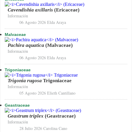
Cavendishia axillaris
(Ericaceae)
Información
06 Agosto 2026
Elda Araya
Malvaceae
Pachira aquatica
(Malvaceae)
Información
06 Agosto 2026
Elda Araya
Trigoniaceae
Trigonia rugosa
Trigoniaceae
Información
05 Agosto 2026
Elieth Cantillano
Geastraceae
Geastrum triplex
(Geastraceae)
Información
28 Julio 2026
Carolina Cano