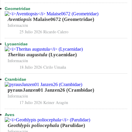
Geometridae
Aventiopsis
Malaise0672 (Geometridae)
Información
25 Julio 2026
Ricardo Calero
Lycaenidae
Theritas augustula
(Lycaenidae)
Información
18 Julio 2026
Cirilo Umaña
Crambidae
pyrausJanzen01 Janzen26 (Crambidae)
Información
17 Julio 2026
Keiner Aragón
Aves
Geothlypis poliocephala
(Parulidae)
Información