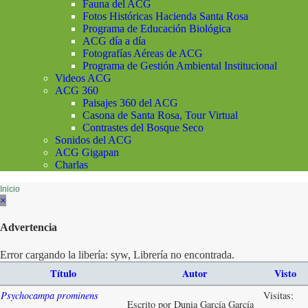
Fauna del ACG
Fotos Históricas Hacienda Santa Rosa
Programa de Educación Biológica
ACG día a día
Fotografías Aéreas de ACG
Programa de Gestión Ambiental Institucional
Videos ACG
ACG 360
Paisajes 360 del ACG
Casona de Santa Rosa, Tour Virtual
Contrastes del Bosque Seco
Sonidos del ACG
ACG Gigapan
Charlas
Inicio
×
Advertencia
Error cargando la libería: syw, Librería no encontrada.
Título
Autor
Visto
Psychocampa prominens
Visitas:
Escrito por Dunia García García