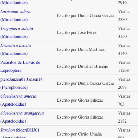
(Mimallonidae)
2916
Lacosoma valera
Visitas:
Escrito por Dunia García García
(Mimallonidae)
2280
Trogoptera salvita
Visitas:
Escrito por José Pérez
(Mimallonidae)
3150
Druentica inscita
Visitas:
Escrito por Dinia Martinez
(Mimallonidae)
4140
Parásitos de Larvas de
Visitas:
Escrito por Duvalier Briceño
Lepidoptera
11268
pteroJanzen01 Janzen14
Visitas:
Escrito por Dunia García García
(Pterophoridae)
2098
Olceclostera amoria
Visitas:
Escrito por Gloria Sihezar
(Apatelodidae)
703
Olceclostera avangareza
Visitas:
Escrito por Gloria Sihezar
(Apatelodidae)
2132
Tarchon
felderiDHJ01
Visitas:
Escrito por Cirilo Umaña
(Apetolodidae)
904