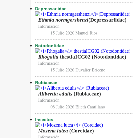
Depressariidae
Ethmia normgershenzi
(Depressariidae)
Información
15 Julio 2026
Manuel Rios
Notodontidae
Rhogalia
thestiaICG02 (Notodontidae)
Información
15 Julio 2026
Duvalier Briceño
Rubiaceae
Alibertia edulis
(Rubiaceae)
Información
08 Julio 2026
Elieth Cantillano
Insectos
Mozena lutea
(Coreidae)
Información