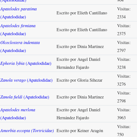
Apatelodes paratima
Visitas:
Escrito por Elieth Cantillano
(Apatelodidae)
2334
Apatelodes firmiana
Visitas:
Escrito por Elieth Cantillano
(Apatelodidae)
2375
Olceclostera indentata
Visitas:
Escrito por Dinia Martinez
(Apatelodidae)
2797
Escrito por Angel Daniel
Visitas:
Ephoria lybia
(Apatelodidae)
Hernández Fajardo
3238
Visitas:
Zanola verago
(Apatelodidae)
Escrito por Gloria Sihezar
3276
Visitas:
Zanola fieldi
(Apatelodidae)
Escrito por Dinia Martinez
2798
Apatelodes merlona
Escrito por Angel Daniel
Visitas:
(Apatelodidae)
Hernández Fajardo
3963
Visitas:
Amorbia eccopta (Tortricidae)
Escrito por Keiner Aragón
750