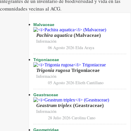
integrantes de un inventario de biodiversidad y vida en las
comunidades vecinas al ACG.
Malvaceae
Pachira aquatica
(Malvaceae)
Información
06 Agosto 2026
Elda Araya
Trigoniaceae
Trigonia rugosa
Trigoniaceae
Información
05 Agosto 2026
Elieth Cantillano
Geastraceae
Geastrum triplex
(Geastraceae)
Información
28 Julio 2026
Carolina Cano
Geometridae