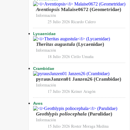
Aventiopsis
Malaise0672 (Geometridae)
Información
25 Julio 2026
Ricardo Calero
Lycaenidae
Theritas augustula
(Lycaenidae)
Información
18 Julio 2026
Cirilo Umaña
Crambidae
pyrausJanzen01 Janzen26 (Crambidae)
Información
17 Julio 2026
Keiner Aragón
Aves
Geothlypis poliocephala
(Parulidae)
Información
15 Julio 2026
Roster Moraga Medina