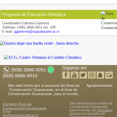
Programa de Educación Biológica
Coordinador:
Gabriela Gutierrez
Teléfono:
(506) 2666-5051 ext. 109
E-mail:
ggutierrez@acguanacaste.ac.cr
Síganos en:
(506) 2666-5051
(506) 8886-9510
Sitio web hecho por el personal del Área de
Agradecimiento
Conservación Guanacaste, en el Área de
Conservación Guanacaste, para el mundo.
Sitio web hecho en el Área de
Contacto
Área de
Conservación Guanacaste
Conservación Guanacaste
para el mundo, por
Usematics
,
Email:
gracias a la donación del
acg@acguanacaste.ac.cr
Guanacaste Dry Forest