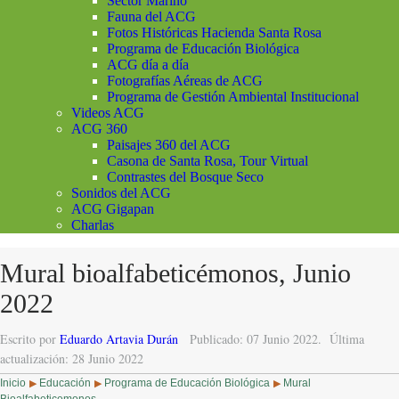
Sector Marino
Fauna del ACG
Fotos Históricas Hacienda Santa Rosa
Programa de Educación Biológica
ACG día a día
Fotografías Aéreas de ACG
Programa de Gestión Ambiental Institucional
Videos ACG
ACG 360
Paisajes 360 del ACG
Casona de Santa Rosa, Tour Virtual
Contrastes del Bosque Seco
Sonidos del ACG
ACG Gigapan
Charlas
Mural bioalfabeticémonos, Junio
2022
Escrito por
Eduardo Artavia Durán
Publicado: 07 Junio 2022.
Última
actualización: 28 Junio 2022
Inicio
Educación
Programa de Educación Biológica
Mural
▶
▶
▶