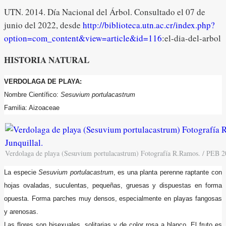
UTN. 2014. Día Nacional del Árbol. Consultado el 07 de
junio del 2022, desde
http://biblioteca.utn.ac.cr/index.php?
option=com_content&view=article&id=116
:el-dia-del-arbol
HISTORIA NATURAL
VERDOLAGA DE PLAYA:
Nombre Científico:
Sesuvium portulacastrum
Familia: Aizoaceae
Verdolaga de playa (Sesuvium portulacastrum) Fotografía R.Ramos. / PEB 20
La especie
Sesuvium portulacastrum
, es una planta perenne raptante con
hojas ovaladas, suculentas, pequeñas, gruesas y dispuestas en forma
opuesta. Forma parches muy densos, especialmente en playas fangosas
y arenosas.
Las flores son bisexuales, solitarias y de color rosa a blanco. El fruto es