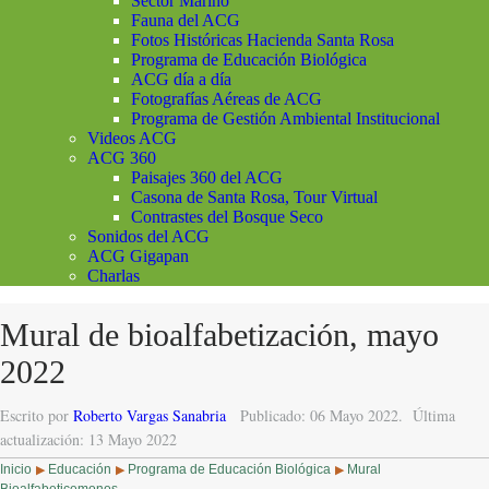
Sector Marino
Fauna del ACG
Fotos Históricas Hacienda Santa Rosa
Programa de Educación Biológica
ACG día a día
Fotografías Aéreas de ACG
Programa de Gestión Ambiental Institucional
Videos ACG
ACG 360
Paisajes 360 del ACG
Casona de Santa Rosa, Tour Virtual
Contrastes del Bosque Seco
Sonidos del ACG
ACG Gigapan
Charlas
Mural de bioalfabetización, mayo
2022
Escrito por
Roberto Vargas Sanabria
Publicado: 06 Mayo 2022.
Última
actualización: 13 Mayo 2022
Inicio
Educación
Programa de Educación Biológica
Mural
▶
▶
▶