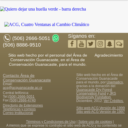
Síganos en:
(506) 2666-5051
(506) 8886-9510
Sitio web hecho por el personal del Área de
Agradecimiento
Conservación Guanacaste, en el Área de
Conservación Guanacaste, para el mundo.
Sitio web hecho en el Área de
Contacto
Área de
Conservación Guanacaste
Conservación Guanacaste
para el mundo, por
Usematics
,
Email:
gracias a la donación del
acg@acguanacaste.ac.cr
Guanacaste Dry Forest
Central telfónica:
Conservation Fund
y
JRS
Tel:
(506) 2666-5051
Biodiversity Fundation
,
Fax
:
(506) 2666-4740
Diciembre, 2012.
Ver Créditos.
Directorio de Extensiones
Sitio web ACG Versión de 1999
Telefónicas y correos
Sitio web ACG Versión de 1997
Correo Institucional
Términos y Condiciones de Uso
|
Sobre uso de cookies
|
A menos que se exprese lo contratio el sitio web de ACG y su contenido se