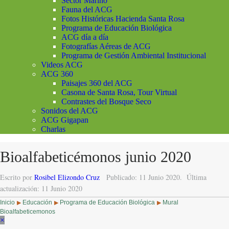
Sector Marino
Fauna del ACG
Fotos Históricas Hacienda Santa Rosa
Programa de Educación Biológica
ACG día a día
Fotografías Aéreas de ACG
Programa de Gestión Ambiental Institucional
Videos ACG
ACG 360
Paisajes 360 del ACG
Casona de Santa Rosa, Tour Virtual
Contrastes del Bosque Seco
Sonidos del ACG
ACG Gigapan
Charlas
Bioalfabeticémonos junio 2020
Escrito por
Rosibel Elizondo Cruz
Publicado: 11 Junio 2020.
Última
actualización: 11 Junio 2020
Inicio
Educación
Programa de Educación Biológica
Mural
▶
▶
▶
Bioalfabeticemonos
×