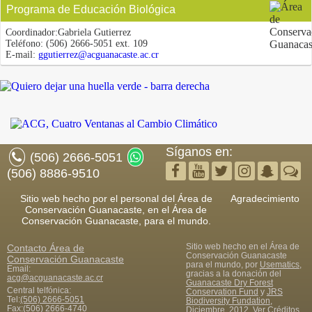
Programa de Educación Biológica
Coordinador:
Gabriela Gutierrez
Teléfono:
(506) 2666-5051 ext. 109
E-mail:
ggutierrez@acguanacaste.ac.cr
Síganos en:
(506) 2666-5051
(506) 8886-9510
Sitio web hecho por el personal del Área de
Agradecimiento
Conservación Guanacaste, en el Área de
Conservación Guanacaste, para el mundo.
Sitio web hecho en el Área de
Contacto
Área de
Conservación Guanacaste
Conservación Guanacaste
para el mundo, por
Usematics
,
Email:
gracias a la donación del
acg@acguanacaste.ac.cr
Guanacaste Dry Forest
Central telfónica:
Conservation Fund
y
JRS
Tel:
(506) 2666-5051
Biodiversity Fundation
,
Fax
:
(506) 2666-4740
Diciembre, 2012.
Ver Créditos.