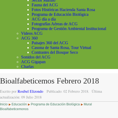
Sector Marino
Fauna del ACG
Fotos Históricas Hacienda Santa Rosa
Programa de Educación Biológica
ACG día a día
Fotografías Aéreas de ACG
Programa de Gestión Ambiental Institucional
Videos ACG
ACG 360
Paisajes 360 del ACG
Casona de Santa Rosa, Tour Virtual
Contrastes del Bosque Seco
Sonidos del ACG
ACG Gigapan
Charlas
Bioalfabeticemos Febrero 2018
Escrito por
Rosibel Elizondo
Publicado: 02 Febrero 2018.
Última
actualización: 09 Julio 2018
Inicio
Educación
Programa de Educación Biológica
Mural
▶
▶
▶
Bioalfabeticemonos