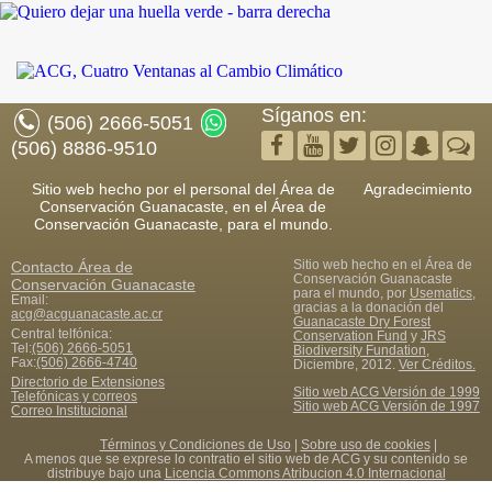
Síganos en:
(506) 2666-5051
(506) 8886-9510
Sitio web hecho por el personal del Área de
Agradecimiento
Conservación Guanacaste, en el Área de
Conservación Guanacaste, para el mundo.
Sitio web hecho en el Área de
Contacto
Área de
Conservación Guanacaste
Conservación Guanacaste
para el mundo, por
Usematics
,
Email:
gracias a la donación del
acg@acguanacaste.ac.cr
Guanacaste Dry Forest
Central telfónica:
Conservation Fund
y
JRS
Tel:
(506) 2666-5051
Biodiversity Fundation
,
Fax
:
(506) 2666-4740
Diciembre, 2012.
Ver Créditos.
Directorio de Extensiones
Sitio web ACG Versión de 1999
Telefónicas y correos
Sitio web ACG Versión de 1997
Correo Institucional
Términos y Condiciones de Uso
|
Sobre uso de cookies
|
A menos que se exprese lo contratio el sitio web de ACG y su contenido se
distribuye bajo una
Licencia Commons Atribucion 4.0 Internacional