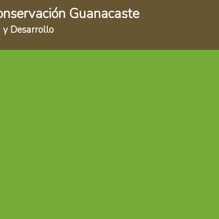
onservación Guanacaste
 y Desarrollo