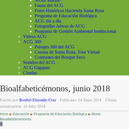
Sector Marino
Fauna del ACG
Fotos Históricas Hacienda Santa Rosa
Programa de Educación Biológica
ACG día a día
Fotografías Aéreas de ACG
Programa de Gestión Ambiental Institucional
Videos ACG
ACG 360
Paisajes 360 del ACG
Casona de Santa Rosa, Tour Virtual
Contrastes del Bosque Seco
Sonidos del ACG
ACG Gigapan
Charlas
Bioalfabeticémonos, junio 2018
Escrito por
Rosibel Elizondo Cruz
Publicado: 04 Junio 2018.
Última
actualización: 10 Julio 2018
Inicio
Educación
Programa de Educación Biológica
Mural
▶
▶
▶
Bioalfabeticemonos
×