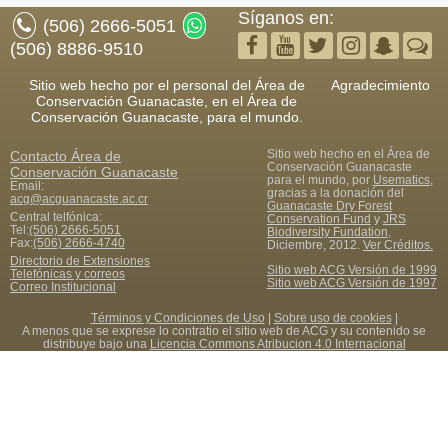
Síganos en:
(506) 2666-5051
(506) 8886-9510
Sitio web hecho por el personal del Área de
Agradecimiento
Conservación Guanacaste, en el Área de
Conservación Guanacaste, para el mundo.
Sitio web hecho en el Área de
Contacto
Área de
Conservación Guanacaste
Conservación Guanacaste
para el mundo, por
Usematics
,
Email:
gracias a la donación del
acg@acguanacaste.ac.cr
Guanacaste Dry Forest
Central telfónica:
Conservation Fund
y
JRS
Tel:
(506) 2666-5051
Biodiversity Fundation
,
Fax
:
(506) 2666-4740
Diciembre, 2012.
Ver Créditos.
Directorio de Extensiones
Sitio web ACG Versión de 1999
Telefónicas y correos
Sitio web ACG Versión de 1997
Correo Institucional
Términos y Condiciones de Uso
|
Sobre uso de cookies
|
A menos que se exprese lo contratio el sitio web de ACG y su contenido se
distribuye bajo una
Licencia Commons Atribucion 4.0 Internacional