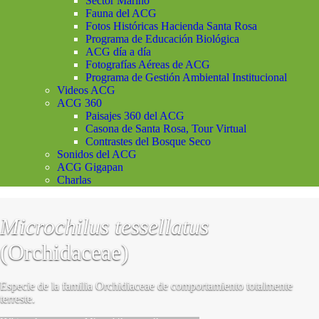
Sector Marino
Fauna del ACG
Fotos Históricas Hacienda Santa Rosa
Programa de Educación Biológica
ACG día a día
Fotografías Aéreas de ACG
Programa de Gestión Ambiental Institucional
Videos ACG
ACG 360
Paisajes 360 del ACG
Casona de Santa Rosa, Tour Virtual
Contrastes del Bosque Seco
Sonidos del ACG
ACG Gigapan
Charlas
Microchilus tessellatus
(Orchidaceae)
Especie de la familia Orchidiaceae de comportamiento totalmente
terreste.