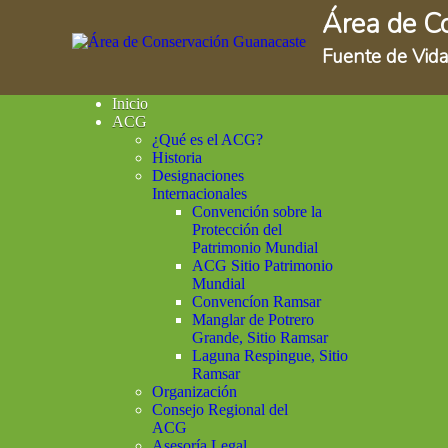
Área de C
Fuente de Vida
Inicio
ACG
¿Qué es el ACG?
Historia
Designaciones
Internacionales
Convención sobre la
Protección del
Patrimonio Mundial
ACG Sitio Patrimonio
Mundial
Convencíon Ramsar
Manglar de Potrero
Grande, Sitio Ramsar
Laguna Respingue, Sitio
Ramsar
Organización
Consejo Regional del
ACG
Asesoría Legal