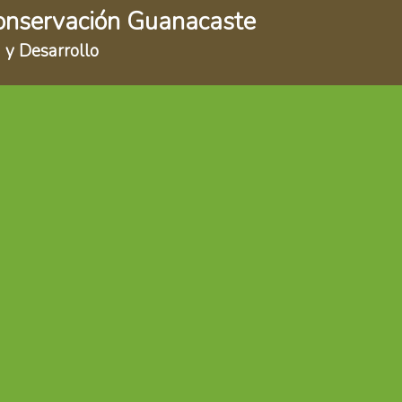
onservación Guanacaste
 y Desarrollo