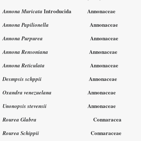
Introducida Annonaceae
Annona Muricata
Annonaceae
Annona Papilionella
Annonaceae
Annona Purpurea
Annonaceae
Annona Rensoniana
Annonaceae
Annona Reticulata
Annonaceae
Desmpsis schppii
Annonaceae
Oxandra venezuelana
Annonaceae
Unonopsis stevensii
Connaracea
Rourea Glabra
Connaraceae
Rourea Schippii