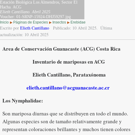
Estación Biológica Los Almendros, Sector El
Hacha. ACG
Elieth Cantillano.
Abril 2025
Voucher: 01-SRNP-15924-DHJ59297.jpg
Inicio
Páginas de Especies
Insectos
Erebidae
▶
▶
▶
Escrito por
Elieth Cantillano
Publicado: 10 Abril 2025.
Última
actualización: 10 Abril 2025
Area de Conservación Guanacaste (ACG) Costa Rica
Inventario de mariposas en ACG
Elieth Cantillano, Parataxónoma
elieth.cantillano@acguanacaste.ac.cr
Los Nymphalidae:
Son mariposa diurnas que se distribuyen en todo el mundo.
Algunas especies son de tamaño relativamente grande y
representan coloraciones brillantes y muchos tienen colores