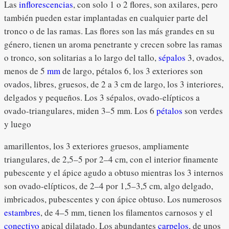
Las
inflorescencias
, con solo 1 o 2 flores, son axilares, pero
también pueden estar implantadas en cualquier parte del
tronco o de las ramas. Las flores son las más grandes en su
género, tienen un aroma penetrante y crecen sobre las ramas
o tronco, son solitarias a lo largo del tallo,
sépalos
3, ovados,
menos de 5
mm
de largo, pétalos 6, los 3 exteriores son
ovados, libres, gruesos, de 2 a 3 cm de largo, los 3 interiores,
delgados y pequeños. Los 3 sépalos, ovado-elípticos a
ovado-triangulares, miden 3–5 mm. Los 6
pétalos
son verdes
y luego
amarillentos, los 3 exteriores gruesos, ampliamente
triangulares, de 2,5–5 por 2–4 cm, con el interior finamente
pubescente y el ápice agudo a obtuso mientras los 3 internos
son ovado-elípticos, de 2–4 por 1,5–3,5 cm, algo delgado,
imbricados, pubescentes y con ápice obtuso. Los numerosos
estambres
, de 4–5 mm, tienen los filamentos carnosos y el
conectivo
apical dilatado. Los abundantes
carpelos
, de unos