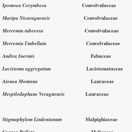
Convolvulaceae
Ipomoea Corymbosa
Convolvulaceae
Maripa Nicaraguensis
Convolvulaceae
Merremia tuberosa
Convolvulaceae
Merremia Umbellata
Fabaceae
Andira Inermis
Lacistemataceae
Lacistema aggregatum
Lauraceae
Aiouea Montana
Lauraceae
Mespilodaphane Veraguensis
Malpighiaceae
Stigmaphylom Lindenianum
Meliaceae
Guarea Bullata