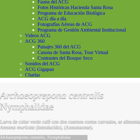
Fauna del ACG
Fotos Históricas Hacienda Santa Rosa
Programa de Educación Biológica
ACG día a día
Fotografías Aéreas de ACG
Programa de Gestión Ambiental Institucional
Videos ACG
ACG 360
Paisajes 360 del ACG
Casona de Santa Rosa, Tour Virtual
Contrastes del Bosque Seco
Sonidos del ACG
ACG Gigapan
Charlas
Archaeoprepona centralis
Nymphalidae
Larva de color verde café con dos cuernos cortos curvados, se alimenta
Annona muricata
(introducido), (Annonaceae).
Archaeoprepona centralis
, Nymphalidae