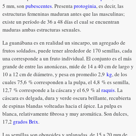
5 mm, son
pubescentes
. Presenta
protoginia
, es decir, las
estructuras femeninas maduran antes que las masculinas;
existe un período de 36 a 48 días el cual se encuentran
maduras ambas estructuras sexuales.
La guanábana es en realidad un sincarpo, un agregado de
frutos soldados, puede tener alrededor de 170 semillas, cada
una corresponde a un fruto individual. El conjunto es el más
grande de entre las anonáceas, mide de 14 a 40 cm de largo y
10 a 12 cm de diámetro, y pesa en promedio 2,9
kg
, de los
cuales 75,6 % corresponden a la pulpa, el 4,8 % es semilla,
12,7 % corresponde a la cáscara y el 6,9 % al
raquis
. La
cáscara es delgada, dura y verde oscura brillante, recubierta
de espinas blandas volteadas hacia el ápice. La pulpa es
blanca, relativamente fibrosa y muy aromática. Son dulces,
17,2
grados Brix
.
Las semillas son obovoides y aplanadas, de 15 a 20 mm de