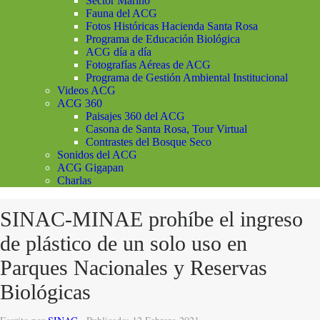
Sector Marino
Fauna del ACG
Fotos Históricas Hacienda Santa Rosa
Programa de Educación Biológica
ACG día a día
Fotografías Aéreas de ACG
Programa de Gestión Ambiental Institucional
Videos ACG
ACG 360
Paisajes 360 del ACG
Casona de Santa Rosa, Tour Virtual
Contrastes del Bosque Seco
Sonidos del ACG
ACG Gigapan
Charlas
SINAC-MINAE prohíbe el ingreso
de plástico de un solo uso en
Parques Nacionales y Reservas
Biológicas