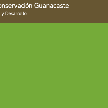
onservación Guanacaste
 y Desarrollo