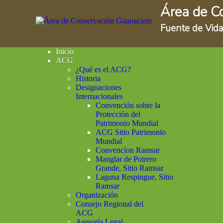
Área de C
Fuente de Vida
Inicio
ACG
¿Qué es el ACG?
Historia
Designaciones
Internacionales
Convención sobre la
Protección del
Patrimonio Mundial
ACG Sitio Patrimonio
Mundial
Convencíon Ramsar
Manglar de Potrero
Grande, Sitio Ramsar
Laguna Respingue, Sitio
Ramsar
Organización
Consejo Regional del
ACG
Asesoría Legal