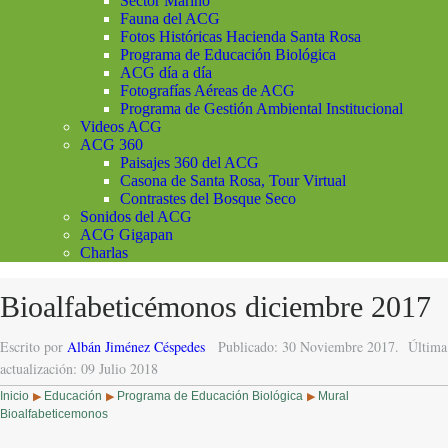
Sector Marino
Fauna del ACG
Fotos Históricas Hacienda Santa Rosa
Programa de Educación Biológica
ACG día a día
Fotografías Aéreas de ACG
Programa de Gestión Ambiental Institucional
Videos ACG
ACG 360
Paisajes 360 del ACG
Casona de Santa Rosa, Tour Virtual
Contrastes del Bosque Seco
Sonidos del ACG
ACG Gigapan
Charlas
Bioalfabeticémonos diciembre 2017
Escrito por
Albán Jiménez Céspedes
Publicado: 30 Noviembre 2017.
Última
actualización: 09 Julio 2018
Inicio
Educación
Programa de Educación Biológica
Mural
▶
▶
▶
Bioalfabeticemonos