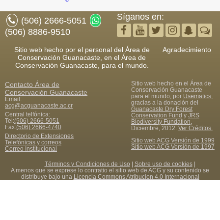
Síganos en:
(506) 2666-5051
(506) 8886-9510
Sitio web hecho por el personal del Área de
Agradecimiento
Conservación Guanacaste, en el Área de
Conservación Guanacaste, para el mundo.
Sitio web hecho en el Área de
Contacto
Área de
Conservación Guanacaste
Conservación Guanacaste
para el mundo, por
Usematics
,
Email:
gracias a la donación del
acg@acguanacaste.ac.cr
Guanacaste Dry Forest
Central telfónica:
Conservation Fund
y
JRS
Tel:
(506) 2666-5051
Biodiversity Fundation
,
Fax
:
(506) 2666-4740
Diciembre, 2012.
Ver Créditos.
Directorio de Extensiones
Sitio web ACG Versión de 1999
Telefónicas y correos
Sitio web ACG Versión de 1997
Correo Institucional
Términos y Condiciones de Uso
|
Sobre uso de cookies
|
A menos que se exprese lo contratio el sitio web de ACG y su contenido se
distribuye bajo una
Licencia Commons Atribucion 4.0 Internacional