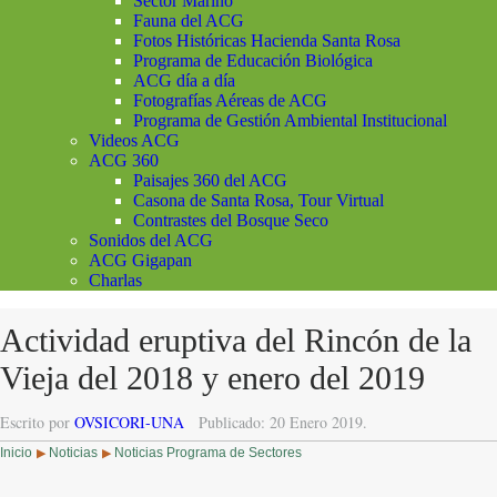
Sector Marino
Fauna del ACG
Fotos Históricas Hacienda Santa Rosa
Programa de Educación Biológica
ACG día a día
Fotografías Aéreas de ACG
Programa de Gestión Ambiental Institucional
Videos ACG
ACG 360
Paisajes 360 del ACG
Casona de Santa Rosa, Tour Virtual
Contrastes del Bosque Seco
Sonidos del ACG
ACG Gigapan
Charlas
Actividad eruptiva del Rincón de la
Vieja del 2018 y enero del 2019
Escrito por
OVSICORI-UNA
Publicado: 20 Enero 2019.
Inicio
Noticias
Noticias Programa de Sectores
▶
▶