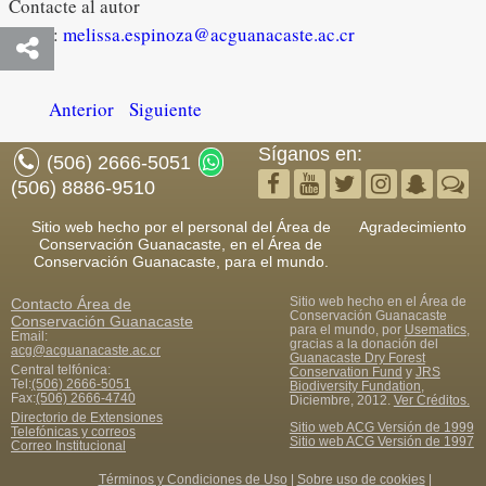
Contacte al autor
Email:
melissa.espinoza@acguanacaste.ac.cr
Anterior
Siguiente
Síganos en:
(506) 2666-5051
(506) 8886-9510
Sitio web hecho por el personal del Área de
Agradecimiento
Conservación Guanacaste, en el Área de
Conservación Guanacaste, para el mundo.
Sitio web hecho en el Área de
Contacto
Área de
Conservación Guanacaste
Conservación Guanacaste
para el mundo, por
Usematics
,
Email:
gracias a la donación del
acg@acguanacaste.ac.cr
Guanacaste Dry Forest
Central telfónica:
Conservation Fund
y
JRS
Tel:
(506) 2666-5051
Biodiversity Fundation
,
Fax
:
(506) 2666-4740
Diciembre, 2012.
Ver Créditos.
Directorio de Extensiones
Sitio web ACG Versión de 1999
Telefónicas y correos
Sitio web ACG Versión de 1997
Correo Institucional
Términos y Condiciones de Uso
|
Sobre uso de cookies
|