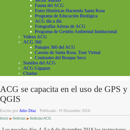
Sector Marino
Fauna del ACG
Fotos Históricas Hacienda Santa Rosa
Programa de Educación Biológica
ACG día a día
Fotografías Aéreas de ACG
Programa de Gestión Ambiental Institucional
Videos ACG
ACG 360
Paisajes 360 del ACG
Casona de Santa Rosa, Tour Virtual
Contrastes del Bosque Seco
Sonidos del ACG
ACG Gigapan
Charlas
ACG se capacita en el uso de GPS y
QGIS
Escrito por
Julio Díaz
Publicado: 19 Diciembre 2018.
Inicio
Noticias
Noticias ACG
▶
▶
Los pasados días 4, 5 y 6 de diciembre 2018 los instructores