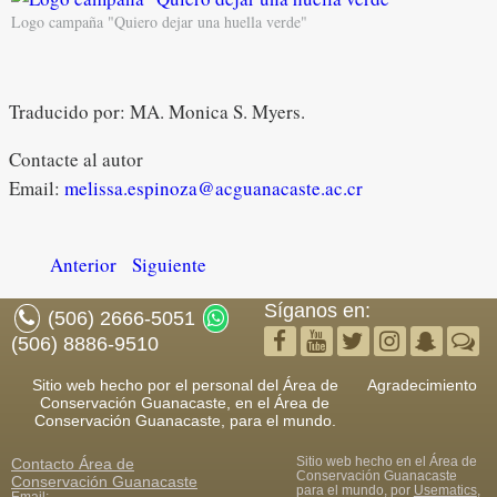
Logo campaña "Quiero dejar una huella verde"
Traducido por: MA. Monica S. Myers.
Contacte al autor
Email:
melissa.espinoza@acguanacaste.ac.cr
Anterior
Siguiente
Síganos en:
(506) 2666-5051
(506) 8886-9510
Sitio web hecho por el personal del Área de
Agradecimiento
Conservación Guanacaste, en el Área de
Conservación Guanacaste, para el mundo.
Sitio web hecho en el Área de
Contacto
Área de
Conservación Guanacaste
Conservación Guanacaste
para el mundo, por
Usematics
,
Email: