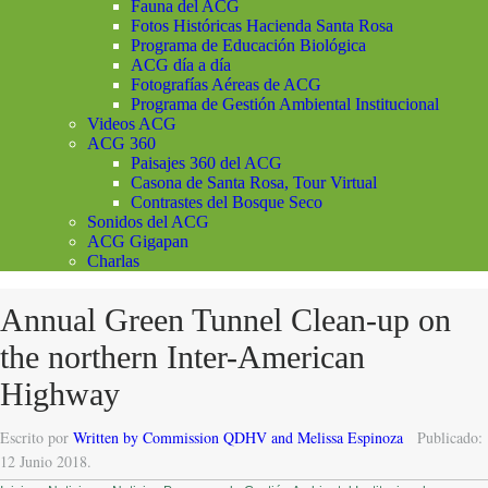
Fauna del ACG
Fotos Históricas Hacienda Santa Rosa
Programa de Educación Biológica
ACG día a día
Fotografías Aéreas de ACG
Programa de Gestión Ambiental Institucional
Videos ACG
ACG 360
Paisajes 360 del ACG
Casona de Santa Rosa, Tour Virtual
Contrastes del Bosque Seco
Sonidos del ACG
ACG Gigapan
Charlas
Annual Green Tunnel Clean-up on
the northern Inter-American
Highway
Escrito por
Written by Commission QDHV and Melissa Espinoza
Publicado:
12 Junio 2018.