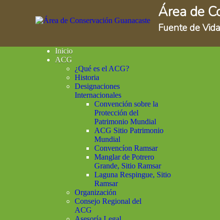
Área de C
Fuente de Vida
Inicio
ACG
¿Qué es el ACG?
Historia
Designaciones
Internacionales
Convención sobre la
Protección del
Patrimonio Mundial
ACG Sitio Patrimonio
Mundial
Convencíon Ramsar
Manglar de Potrero
Grande, Sitio Ramsar
Laguna Respingue, Sitio
Ramsar
Organización
Consejo Regional del
ACG
Asesoría Legal