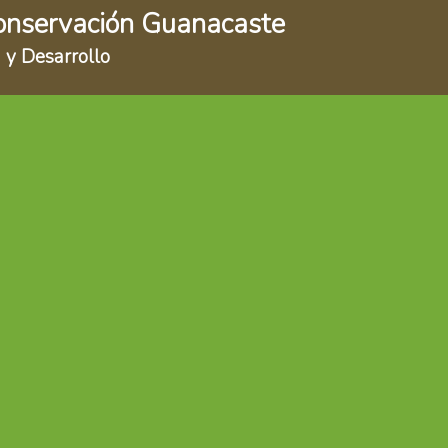
onservación Guanacaste
 y Desarrollo