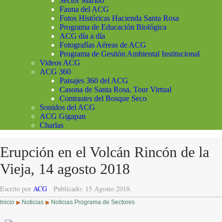
Sector Marino
Fauna del ACG
Fotos Históricas Hacienda Santa Rosa
Programa de Educación Biológica
ACG día a día
Fotografías Aéreas de ACG
Programa de Gestión Ambiental Institucional
Videos ACG
ACG 360
Paisajes 360 del ACG
Casona de Santa Rosa, Tour Virtual
Contrastes del Bosque Seco
Sonidos del ACG
ACG Gigapan
Charlas
Erupción en el Volcán Rincón de la
Vieja, 14 agosto 2018
Escrito por
ACG
Publicado: 15 Agosto 2018.
Inicio
Noticias
Noticias Programa de Sectores
▶
▶