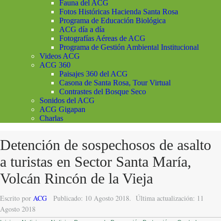
Fauna del ACG
Fotos Históricas Hacienda Santa Rosa
Programa de Educación Biológica
ACG día a día
Fotografías Aéreas de ACG
Programa de Gestión Ambiental Institucional
Videos ACG
ACG 360
Paisajes 360 del ACG
Casona de Santa Rosa, Tour Virtual
Contrastes del Bosque Seco
Sonidos del ACG
ACG Gigapan
Charlas
Detención de sospechosos de asalto
a turistas en Sector Santa María,
Volcán Rincón de la Vieja
Escrito por
ACG
Publicado: 10 Agosto 2018.
Última actualización: 11
Agosto 2018