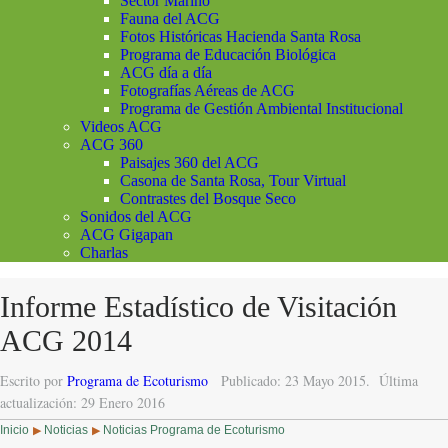
Sector Marino
Fauna del ACG
Fotos Históricas Hacienda Santa Rosa
Programa de Educación Biológica
ACG día a día
Fotografías Aéreas de ACG
Programa de Gestión Ambiental Institucional
Videos ACG
ACG 360
Paisajes 360 del ACG
Casona de Santa Rosa, Tour Virtual
Contrastes del Bosque Seco
Sonidos del ACG
ACG Gigapan
Charlas
Informe Estadístico de Visitación
ACG 2014
Escrito por
Programa de Ecoturismo
Publicado: 23 Mayo 2015.
Última
actualización: 29 Enero 2016
Inicio
Noticias
Noticias Programa de Ecoturismo
▶
▶