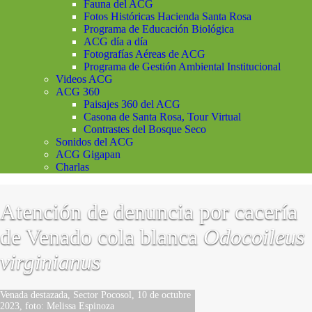
Fauna del ACG
Fotos Históricas Hacienda Santa Rosa
Programa de Educación Biológica
ACG día a día
Fotografías Aéreas de ACG
Programa de Gestión Ambiental Institucional
Videos ACG
ACG 360
Paisajes 360 del ACG
Casona de Santa Rosa, Tour Virtual
Contrastes del Bosque Seco
Sonidos del ACG
ACG Gigapan
Charlas
Atención de denuncia por cacería
de Venado cola blanca
Odocoileus
virginianus
Venada destazada, Sector Pocosol, 10 de octubre
2023, foto: Melissa Espinoza