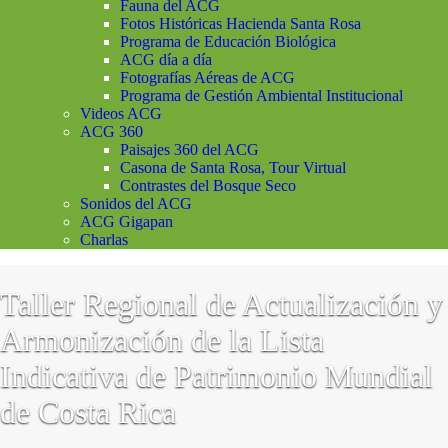
Fauna del ACG
Fotos Históricas Hacienda Santa Rosa
Programa de Educación Biológica
ACG día a día
Fotografías Aéreas de ACG
Programa de Gestión Ambiental Institucional
Videos ACG
ACG 360
Paisajes 360 del ACG
Casona de Santa Rosa, Tour Virtual
Contrastes del Bosque Seco
Sonidos del ACG
ACG Gigapan
Charlas
Taller Regional de Actualización y
Armonización de la Lista
Indicativa de Patrimonio Mundial
de Costa Rica