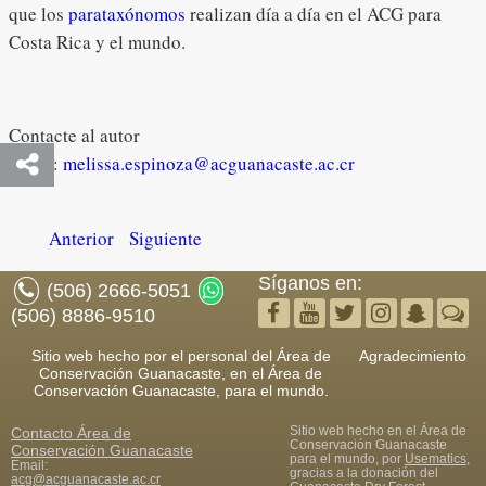
que los
parataxónomos
realizan día a día en el ACG para
Costa Rica y el mundo.
Contacte al autor
Email:
melissa.espinoza@acguanacaste.ac.cr
Anterior
Siguiente
Síganos en:
(506) 2666-5051
(506) 8886-9510
Sitio web hecho por el personal del Área de
Agradecimiento
Conservación Guanacaste, en el Área de
Conservación Guanacaste, para el mundo.
Sitio web hecho en el Área de
Contacto
Área de
Conservación Guanacaste
Conservación Guanacaste
para el mundo, por
Usematics
,
Email:
gracias a la donación del
acg@acguanacaste.ac.cr