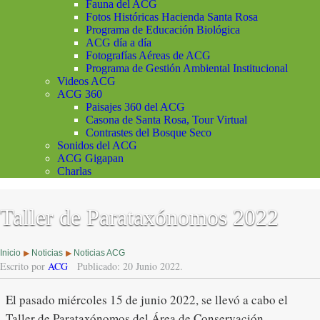
Fauna del ACG
Fotos Históricas Hacienda Santa Rosa
Programa de Educación Biológica
ACG día a día
Fotografías Aéreas de ACG
Programa de Gestión Ambiental Institucional
Videos ACG
ACG 360
Paisajes 360 del ACG
Casona de Santa Rosa, Tour Virtual
Contrastes del Bosque Seco
Sonidos del ACG
ACG Gigapan
Charlas
Taller de Parataxónomos 2022
Inicio
Noticias
Noticias ACG
▶
▶
Escrito por
ACG
Publicado: 20 Junio 2022.
El pasado miércoles 15 de junio 2022, se llevó a cabo el
Taller de Parataxónomos del Área de Conservación