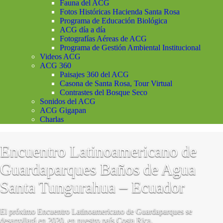
Fauna del ACG
Fotos Históricas Hacienda Santa Rosa
Programa de Educación Biológica
ACG día a día
Fotografías Aéreas de ACG
Programa de Gestión Ambiental Institucional
Videos ACG
ACG 360
Paisajes 360 del ACG
Casona de Santa Rosa, Tour Virtual
Contrastes del Bosque Seco
Sonidos del ACG
ACG Gigapan
Charlas
Encuentro Latinoamericano de
Guardaparques Baños de Agua
Santa Tungurahua – Ecuador
El próximo Encuentro Latinoamericano de Guardaparques se
desarrollará en 2020, en nuestro país Costa Rica.