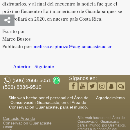
disfrutarlos, y al final del encuentro la noticia fue que el
próximo Encuentro Latinoamericano de Guardaparques se
desarrollará en 2020, en nuestro país Costa Rica.
Escrito por
Marco Bustos
Publicado por:
melissa.espinoza@acguanacaste.ac.cr
Anterior
Siguiente
Síganos en:
(506) 2666-5051
(506) 8886-9510
Sitio web hecho por el personal del Área de
Agradecimiento
Conservación Guanacaste, en el Área de
Conservación Guanacaste, para el mundo.
Sitio web hecho en el Área de
Contacto
Área de
Conservación Guanacaste
Conservación Guanacaste
para el mundo, por
Usematics
,
Email:
gracias a la donación del