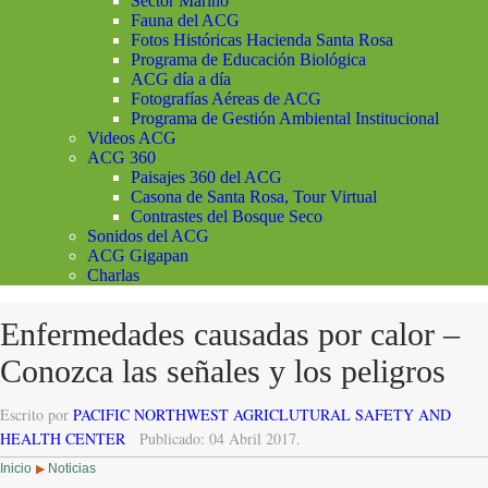
Sector Marino
Fauna del ACG
Fotos Históricas Hacienda Santa Rosa
Programa de Educación Biológica
ACG día a día
Fotografías Aéreas de ACG
Programa de Gestión Ambiental Institucional
Videos ACG
ACG 360
Paisajes 360 del ACG
Casona de Santa Rosa, Tour Virtual
Contrastes del Bosque Seco
Sonidos del ACG
ACG Gigapan
Charlas
Enfermedades causadas por calor –
Conozca las señales y los peligros
Escrito por
PACIFIC NORTHWEST AGRICLUTURAL SAFETY AND
HEALTH CENTER
Publicado: 04 Abril 2017.
Inicio
Noticias
▶