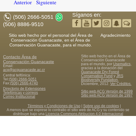
Anterior
Siguiente
Síganos en:
(506) 2666-5051
(506) 8886-9510
Sitio web hecho por el personal del Área de
Agradecimiento
Conservación Guanacaste, en el Área de
Conservación Guanacaste, para el mundo.
Sitio web hecho en el Área de
Contacto
Área de
Conservación Guanacaste
Conservación Guanacaste
para el mundo, por
Usematics
,
Email:
gracias a la donación del
acg@acguanacaste.ac.cr
Guanacaste Dry Forest
Central telfónica:
Conservation Fund
y
JRS
Tel:
(506) 2666-5051
Biodiversity Fundation
,
Fax
:
(506) 2666-4740
Diciembre, 2012.
Ver Créditos.
Directorio de Extensiones
Sitio web ACG Versión de 1999
Telefónicas y correos
Sitio web ACG Versión de 1997
Correo Institucional
Términos y Condiciones de Uso
|
Sobre uso de cookies
|
A menos que se exprese lo contratio el sitio web de ACG y su contenido se
distribuye bajo una
Licencia Commons Atribucion 4.0 Internacional