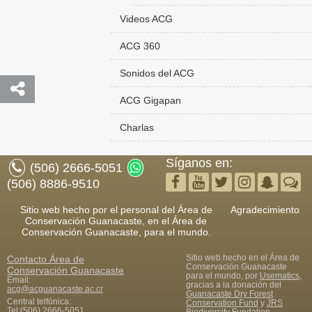
Videos ACG
ACG 360
Sonidos del ACG
ACG Gigapan
Charlas
Síganos en:
(506) 2666-5051
(506) 8886-9510
Sitio web hecho por el personal del Área de
Agradecimiento
Conservación Guanacaste, en el Área de
Conservación Guanacaste, para el mundo.
Sitio web hecho en el Área de
Contacto
Área de
Conservación Guanacaste
Conservación Guanacaste
para el mundo, por
Usematics
,
Email:
gracias a la donación del
acg@acguanacaste.ac.cr
Guanacaste Dry Forest
Central telfónica:
Conservation Fund
y
JRS
Tel:
(506) 2666-5051
Biodiversity Fundation
,