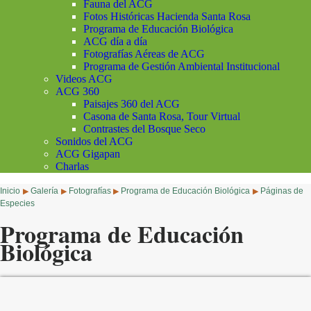
Fauna del ACG
Fotos Históricas Hacienda Santa Rosa
Programa de Educación Biológica
ACG día a día
Fotografías Aéreas de ACG
Programa de Gestión Ambiental Institucional
Videos ACG
ACG 360
Paisajes 360 del ACG
Casona de Santa Rosa, Tour Virtual
Contrastes del Bosque Seco
Sonidos del ACG
ACG Gigapan
Charlas
Inicio
Galería
Fotografías
Programa de Educación Biológica
Páginas de
▶
▶
▶
▶
Especies
Programa de Educación
Biológica