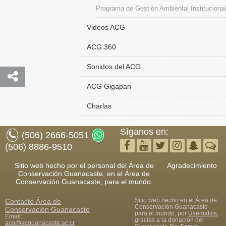
Programa de Gestión Ambiental Institucional
Videos ACG
ACG 360
Sonidos del ACG
ACG Gigapan
Charlas
Síganos en:
(506) 2666-5051
(506) 8886-9510
Sitio web hecho por el personal del Área de
Agradecimiento
Conservación Guanacaste, en el Área de
Conservación Guanacaste, para el mundo.
Sitio web hecho en el Área de
Contacto
Área de
Conservación Guanacaste
Conservación Guanacaste
para el mundo, por
Usematics
,
Email:
gracias a la donación del
acg@acguanacaste.ac.cr