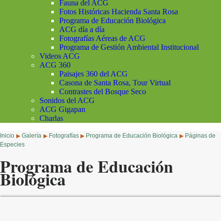
Fauna del ACG
Fotos Históricas Hacienda Santa Rosa
Programa de Educación Biológica
ACG día a día
Fotografías Aéreas de ACG
Programa de Gestión Ambiental Institucional
Videos ACG
ACG 360
Paisajes 360 del ACG
Casona de Santa Rosa, Tour Virtual
Contrastes del Bosque Seco
Sonidos del ACG
ACG Gigapan
Charlas
Inicio
Galería
Fotografías
Programa de Educación Biológica
Páginas de
▶
▶
▶
▶
Especies
Programa de Educación
Biológica