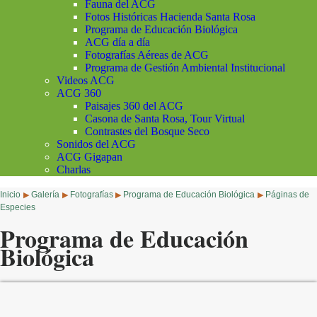
Fauna del ACG
Fotos Históricas Hacienda Santa Rosa
Programa de Educación Biológica
ACG día a día
Fotografías Aéreas de ACG
Programa de Gestión Ambiental Institucional
Videos ACG
ACG 360
Paisajes 360 del ACG
Casona de Santa Rosa, Tour Virtual
Contrastes del Bosque Seco
Sonidos del ACG
ACG Gigapan
Charlas
Inicio
Galería
Fotografías
Programa de Educación Biológica
Páginas de
▶
▶
▶
▶
Especies
Programa de Educación
Biológica