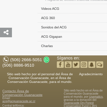
Videos ACG
ACG 360
Sonidos del ACG
ACG Gigapan
Charlas
Síganos en:
(506) 2666-5051
(506) 8886-9510
Sitio web hecho por el personal del Área de
Agradecimiento
Conservación Guanacaste, en el Área de
Conservación Guanacaste, para el mundo.
Sitio web hecho en el Área de
Contacto
Área de
Conservación Guanacaste
Conservación Guanacaste
para el mundo, por
Usematics
,
Email:
gracias a la donación del
acg@acguanacaste.ac.cr
Guanacaste Dry Forest
Central telfónica:
Conservation Fund
y
JRS