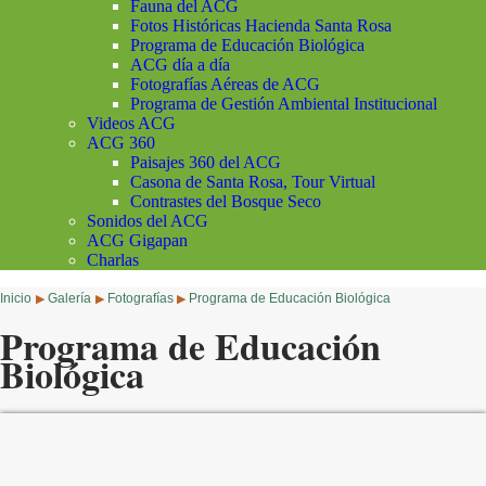
Fauna del ACG
Fotos Históricas Hacienda Santa Rosa
Programa de Educación Biológica
ACG día a día
Fotografías Aéreas de ACG
Programa de Gestión Ambiental Institucional
Videos ACG
ACG 360
Paisajes 360 del ACG
Casona de Santa Rosa, Tour Virtual
Contrastes del Bosque Seco
Sonidos del ACG
ACG Gigapan
Charlas
Inicio
Galería
Fotografías
Programa de Educación Biológica
▶
▶
▶
Programa de Educación
Biológica