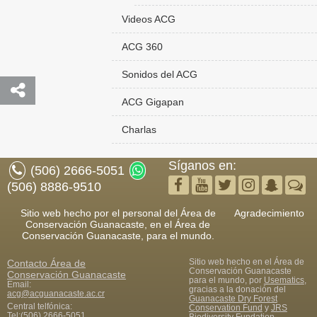
Videos ACG
ACG 360
Sonidos del ACG
ACG Gigapan
Charlas
Síganos en:
(506) 2666-5051
(506) 8886-9510
Sitio web hecho por el personal del Área de
Agradecimiento
Conservación Guanacaste, en el Área de
Conservación Guanacaste, para el mundo.
Sitio web hecho en el Área de
Contacto
Área de
Conservación Guanacaste
Conservación Guanacaste
para el mundo, por
Usematics
,
Email:
gracias a la donación del
acg@acguanacaste.ac.cr
Guanacaste Dry Forest
Central telfónica:
Conservation Fund
y
JRS
Tel:
(506) 2666-5051
Biodiversity Fundation
,