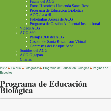
Fauna del ACG
Fotos Históricas Hacienda Santa Rosa
Programa de Educación Biológica
ACG día a día
Fotografías Aéreas de ACG
Programa de Gestión Ambiental Institucional
Videos ACG
ACG 360
Paisajes 360 del ACG
Casona de Santa Rosa, Tour Virtual
Contrastes del Bosque Seco
Sonidos del ACG
ACG Gigapan
Charlas
Inicio
Galería
Fotografías
Programa de Educación Biológica
Páginas de
▶
▶
▶
▶
Especies
Programa de Educación
Biológica