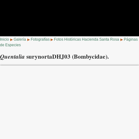
Inicio
Galería
Fotografías
Fotos Históricas Hacienda Santa Rosa
Páginas
▶
▶
▶
▶
de Especies
Quentalia
surynortaDHJ03 (Bombycidae).