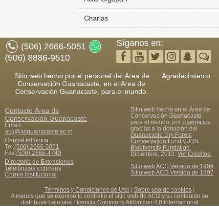
Charlas
Síganos en:
(506) 2666-5051
(506) 8886-9510
Sitio web hecho por el personal del Área de
Agradecimiento
Conservación Guanacaste, en el Área de
Conservación Guanacaste, para el mundo.
Sitio web hecho en el Área de
Contacto
Área de
Conservación Guanacaste
Conservación Guanacaste
para el mundo, por
Usematics
,
Email:
gracias a la donación del
acg@acguanacaste.ac.cr
Guanacaste Dry Forest
Central telfónica:
Conservation Fund
y
JRS
Tel:
(506) 2666-5051
Biodiversity Fundation
,
Fax
:
(506) 2666-4740
Diciembre, 2012.
Ver Créditos.
Directorio de Extensiones
Sitio web ACG Versión de 1999
Telefónicas y correos
Sitio web ACG Versión de 1997
Correo Institucional
Términos y Condiciones de Uso
|
Sobre uso de cookies
|
A menos que se exprese lo contratio el sitio web de ACG y su contenido se
distribuye bajo una
Licencia Commons Atribucion 4.0 Internacional