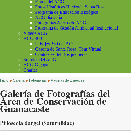
Fauna del ACG
Fotos Históricas Hacienda Santa Rosa
Programa de Educación Biológica
ACG día a día
Fotografías Aéreas de ACG
Programa de Gestión Ambiental Institucional
Videos ACG
ACG 360
Paisajes 360 del ACG
Casona de Santa Rosa, Tour Virtual
Contrastes del Bosque Seco
Sonidos del ACG
ACG Gigapan
Charlas
Inicio
Galería
Fotografías
Páginas de Especies
▶
▶
▶
Galería de Fotografías del
Área de Conservación de
Guanacaste
Ptiloscola dargei (Saturniidae)