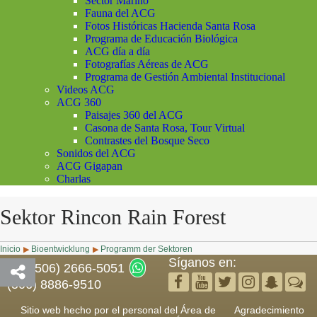
Sector Marino
Fauna del ACG
Fotos Históricas Hacienda Santa Rosa
Programa de Educación Biológica
ACG día a día
Fotografías Aéreas de ACG
Programa de Gestión Ambiental Institucional
Videos ACG
ACG 360
Paisajes 360 del ACG
Casona de Santa Rosa, Tour Virtual
Contrastes del Bosque Seco
Sonidos del ACG
ACG Gigapan
Charlas
Sektor Rincon Rain Forest
Inicio
Bioentwicklung
Programm der Sektoren
▶
▶
Síganos en:
(506) 2666-5051
(506) 8886-9510
Sitio web hecho por el personal del Área de
Agradecimiento