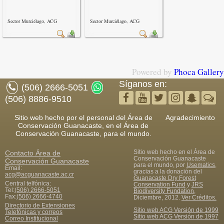
Sector Murciélago, ACG
Sector Murciélago, ACG
Powered by
Phoca Gallery
Síganos en:
(506) 2666-5051
(506) 8886-9510
Sitio web hecho por el personal del Área de
Agradecimiento
Conservación Guanacaste, en el Área de
Conservación Guanacaste, para el mundo.
Sitio web hecho en el Área de
Contacto
Área de
Conservación Guanacaste
Conservación Guanacaste
para el mundo, por
Usematics
,
Email:
gracias a la donación del
acg@acguanacaste.ac.cr
Guanacaste Dry Forest
Central telfónica:
Conservation Fund
y
JRS
Tel:
(506) 2666-5051
Biodiversity Fundation
,
Fax
:
(506) 2666-4740
Diciembre, 2012.
Ver Créditos.
Directorio de Extensiones
Sitio web ACG Versión de 1999
Telefónicas y correos
Sitio web ACG Versión de 1997
Correo Institucional