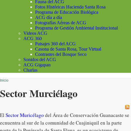
Fauna del ACG
Fotos Históricas Hacienda Santa Rosa
Programa de Educación Biológica
ACG día a día
Fotografías Aéreas de ACG
Programa de Gestión Ambiental Institucional
Videos ACG
ACG 360
Paisajes 360 del ACG
Casona de Santa Rosa, Tour Virtual
Contrastes del Bosque Seco
Sonidos del ACG
ACG Gigapan
Charlas
Inicio
Sector Murciélago
El
Sector Muricélago
del Área de Conservación Guanacaste se
ecnuentra al sur de la comunidad de Cuajiniquil en la parte
norte de la Península de Santa Elena, es un ecosistema de