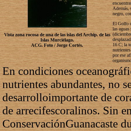
encuentran
Además, s
negro, con
El Golfo 
las aguas 
(diciembr
Vista zona rocosa de una de las islas del Archip. de las
desplazad
Islas Murciélago.
16 C; la t
ACG. Foto / Jorge Cortés.
nutriente
por ese af
organismos
En condiciones oceanográfi
nutrientes abundantes, no se
desarrolloimportante de co
de arrecifescoralinos. Sin e
ConservaciónGuanacaste dur