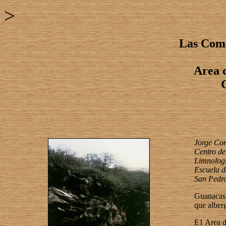
>
Las Comu
Area 
Jorge Cor
Centro de
Limnolog
Escuela d
San Pedro
Guanacast
que alber
E1 Area d