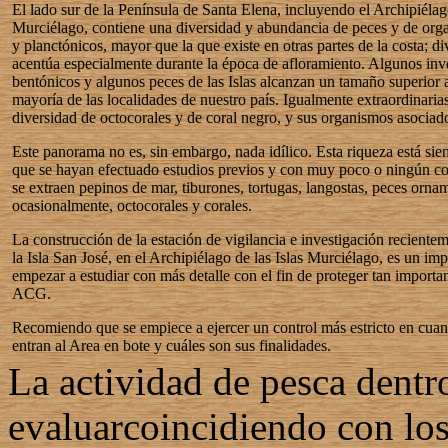
El lado sur de la Península de Santa Elena, incluyendo el Archipiélago
Murciélago, contiene una diversidad y abundancia de peces y de org
y planctónicos, mayor que la que existe en otras partes de la costa; d
acentúa especialmente durante la época de afloramiento. Algunos inv
bentónicos y algunos peces de las Islas alcanzan un tamaño superior 
mayoría de las localidades de nuestro país. Igualmente extraordinaria
diversidad de octocorales y de coral negro, y sus organismos asociad
Este panorama no es, sin embargo, nada idílico. Esta riqueza está sie
que se hayan efectuado estudios previos y con muy poco o ningún co
se extraen pepinos de mar, tiburones, tortugas, langostas, peces ornam
ocasionalmente, octocorales y corales.
La construcción de la estación de vigilancia e investigación reciente
la Isla San José, en el Archipiélago de las Islas Murciélago, es un im
empezar a estudiar con más detalle con el fin de proteger tan importan
ACG.
Recomiendo que se empiece a ejercer un control más estricto en cuan
entran al Area en bote y cuáles son sus finalidades.
La actividad de pesca dentr
evaluarcoincidiendo con los