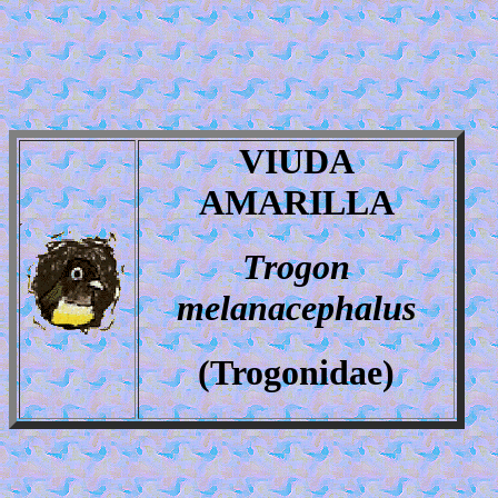
VIUDA
AMARILLA
Trogon
melanacephalus
(Trogonidae)