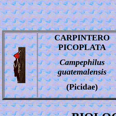
CARPINTERO
PICOPLATA
Campephilus
guatemalensis
(Picidae)