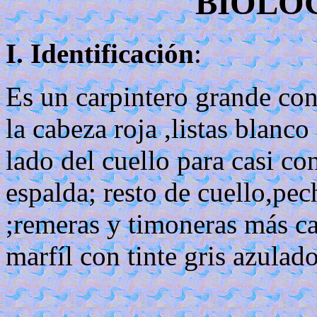
BIOLOG
I. Identificación
:
Es un carpintero grande co
la cabeza roja ,listas blanc
lado del cuello para casi con
espalda; resto de cuello,pe
;remeras y timoneras más caf
marfíl con tinte gris azulado