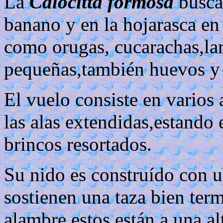
La
Calocitta formosa
busca 
banano y en la hojarasca en
como orugas, cucarachas,lar
pequeñas,también huevos y l
El vuelo consiste en varios 
las alas extendidas,estando 
brincos resortados.
Su nido es construído con u
sostienen una taza bien ter
alambre,estos están a una a