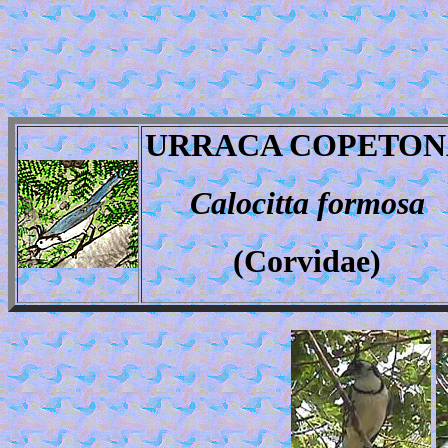
URRACA COPETON
Calocitta formosa
(Corvidae)