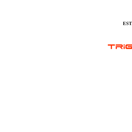
EN EL ÁREA DE
Derechos reservados \A9
EST
Agradecemos a la Empresa