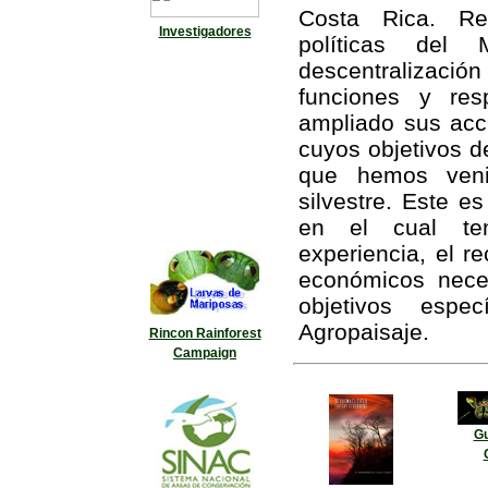
Costa Rica. Re
Investigadores
políticas del
descentralizac
funciones y res
ampliado sus acc
cuyos objetivos d
que hemos veni
silvestre. Este 
en el cual ten
experiencia, el r
económicos nece
objetivos espe
Agropaisaje.
Rincon Rainforest
Campaign
Gu